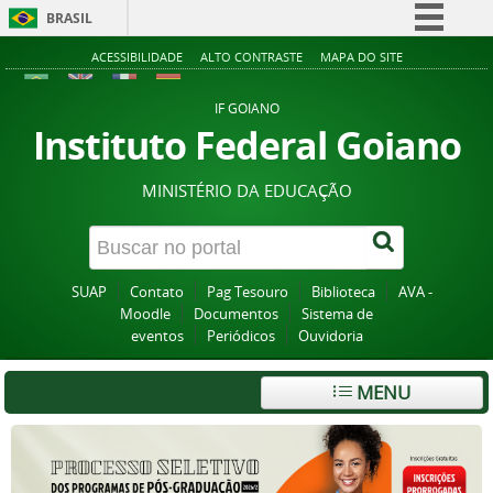
BRASIL
Simplifique!
ACESSIBILIDADE
ALTO CONTRASTE
MAPA DO SITE
Comunica BR
IF GOIANO
Participe
Instituto Federal Goiano
Acesso à informação
MINISTÉRIO DA EDUCAÇÃO
Legislação
Canais
SUAP
Contato
Pag Tesouro
Biblioteca
AVA -
Moodle
Documentos
Sistema de
eventos
Periódicos
Ouvidoria
MENU