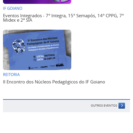
IF GOIANO
Eventos Integrados - 7° Integra, 15° Semapós, 14° CPPG, 7°
Midex e 2ª SIA
REITORIA
II Encontro dos Núcleos Pedagógicos do IF Goiano
OUTROS EVENTOS