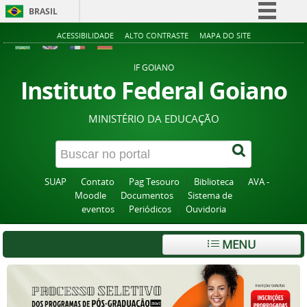
BRASIL
Simplifique!
ACESSIBILIDADE
ALTO CONTRASTE
MAPA DO SITE
Comunica BR
IF GOIANO
Participe
Instituto Federal Goiano
Acesso à informação
MINISTÉRIO DA EDUCAÇÃO
Legislação
Canais
SUAP
Contato
Pag Tesouro
Biblioteca
AVA -
Moodle
Documentos
Sistema de
eventos
Periódicos
Ouvidoria
MENU