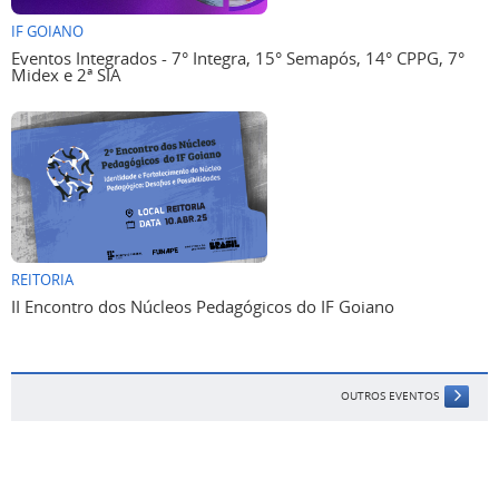
IF GOIANO
Eventos Integrados - 7° Integra, 15° Semapós, 14° CPPG, 7°
Midex e 2ª SIA
REITORIA
II Encontro dos Núcleos Pedagógicos do IF Goiano
OUTROS EVENTOS