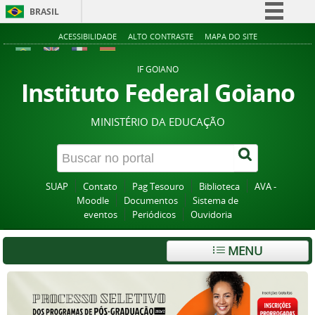
BRASIL
Simplifique!
ACESSIBILIDADE
ALTO CONTRASTE
MAPA DO SITE
Comunica BR
IF GOIANO
Participe
Instituto Federal Goiano
Acesso à informação
MINISTÉRIO DA EDUCAÇÃO
Legislação
Canais
SUAP
Contato
Pag Tesouro
Biblioteca
AVA -
Moodle
Documentos
Sistema de
eventos
Periódicos
Ouvidoria
MENU