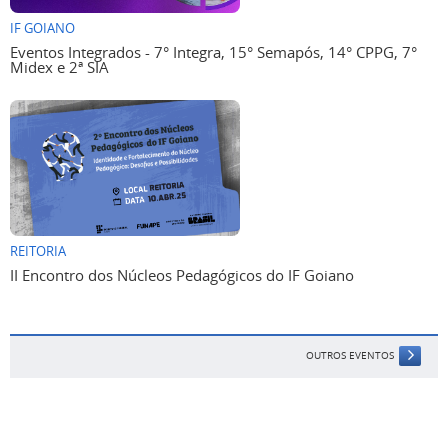
IF GOIANO
Eventos Integrados - 7° Integra, 15° Semapós, 14° CPPG, 7°
Midex e 2ª SIA
REITORIA
II Encontro dos Núcleos Pedagógicos do IF Goiano
OUTROS EVENTOS