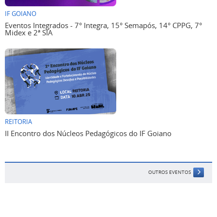
IF GOIANO
Eventos Integrados - 7° Integra, 15° Semapós, 14° CPPG, 7°
Midex e 2ª SIA
REITORIA
II Encontro dos Núcleos Pedagógicos do IF Goiano
OUTROS EVENTOS