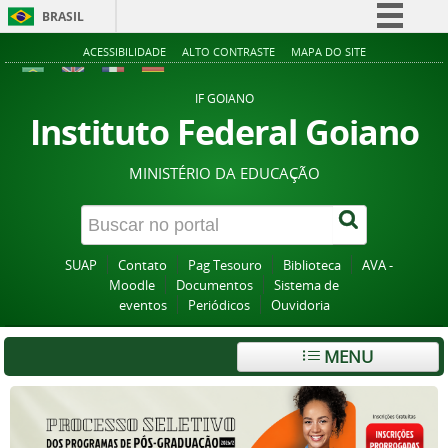
BRASIL
Simplifique!
ACESSIBILIDADE
ALTO CONTRASTE
MAPA DO SITE
Comunica BR
IF GOIANO
Participe
Instituto Federal Goiano
Acesso à informação
MINISTÉRIO DA EDUCAÇÃO
Legislação
Canais
SUAP
Contato
Pag Tesouro
Biblioteca
AVA -
Moodle
Documentos
Sistema de
eventos
Periódicos
Ouvidoria
MENU