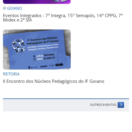
IF GOIANO
Eventos Integrados - 7° Integra, 15° Semapós, 14° CPPG, 7°
Midex e 2ª SIA
REITORIA
II Encontro dos Núcleos Pedagógicos do IF Goiano
OUTROS EVENTOS