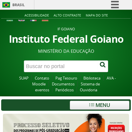
BRASIL
Simplifique!
ACESSIBILIDADE
ALTO CONTRASTE
MAPA DO SITE
Comunica BR
IF GOIANO
Participe
Instituto Federal Goiano
Acesso à informação
MINISTÉRIO DA EDUCAÇÃO
Legislação
Canais
SUAP
Contato
Pag Tesouro
Biblioteca
AVA -
Moodle
Documentos
Sistema de
eventos
Periódicos
Ouvidoria
MENU