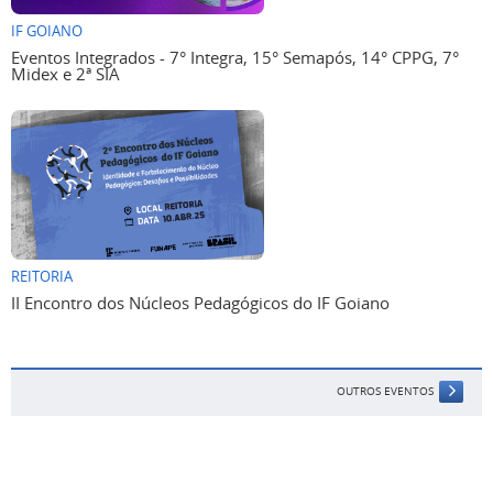
IF GOIANO
Eventos Integrados - 7° Integra, 15° Semapós, 14° CPPG, 7°
Midex e 2ª SIA
REITORIA
II Encontro dos Núcleos Pedagógicos do IF Goiano
OUTROS EVENTOS