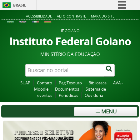
BRASIL
Simplifique!
ACESSIBILIDADE
ALTO CONTRASTE
MAPA DO SITE
Comunica BR
IF GOIANO
Participe
Instituto Federal Goiano
Acesso à informação
MINISTÉRIO DA EDUCAÇÃO
Legislação
Canais
SUAP
Contato
Pag Tesouro
Biblioteca
AVA -
Moodle
Documentos
Sistema de
eventos
Periódicos
Ouvidoria
MENU