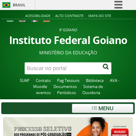
BRASIL
Simplifique!
ACESSIBILIDADE
ALTO CONTRASTE
MAPA DO SITE
Comunica BR
IF GOIANO
Participe
Instituto Federal Goiano
Acesso à informação
MINISTÉRIO DA EDUCAÇÃO
Legislação
Canais
SUAP
Contato
Pag Tesouro
Biblioteca
AVA -
Moodle
Documentos
Sistema de
eventos
Periódicos
Ouvidoria
MENU