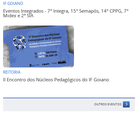
IF GOIANO
Eventos Integrados - 7° Integra, 15° Semapós, 14° CPPG, 7°
Midex e 2ª SIA
REITORIA
II Encontro dos Núcleos Pedagógicos do IF Goiano
OUTROS EVENTOS