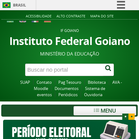
BRASIL
Simplifique!
ACESSIBILIDADE
ALTO CONTRASTE
MAPA DO SITE
Comunica BR
IF GOIANO
Participe
Instituto Federal Goiano
Acesso à informação
MINISTÉRIO DA EDUCAÇÃO
Legislação
Canais
SUAP
Contato
Pag Tesouro
Biblioteca
AVA -
Moodle
Documentos
Sistema de
eventos
Periódicos
Ouvidoria
MENU