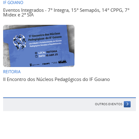
IF GOIANO
Eventos Integrados - 7° Integra, 15° Semapós, 14° CPPG, 7°
Midex e 2ª SIA
REITORIA
II Encontro dos Núcleos Pedagógicos do IF Goiano
OUTROS EVENTOS