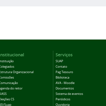
Institucional
Serviços
Instituição
SUAP
Colegiados
Contato
Estrutura Organizacional
Pag Tesouro
Comissões
Biblioteca
Comunicação
AVA - Moodle
Agenda do reitor
Documentos
SIASS
Sistema de eventos
Eleições CS
Periódicos
SEI/Suap
Ouvidoria