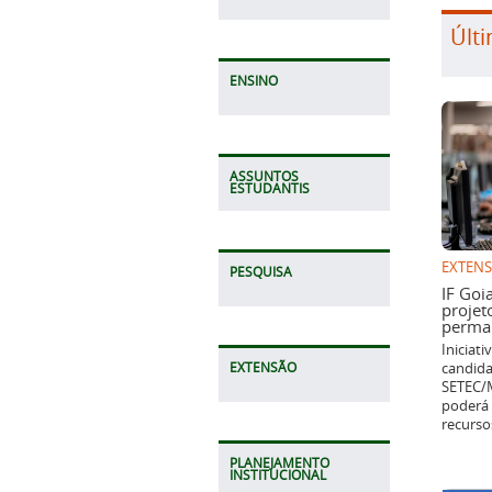
Últi
ENSINO
ASSUNTOS
ESTUDANTIS
EXTEN
PESQUISA
IF Goi
projet
perman
Iniciat
candida
EXTENSÃO
SETEC/M
poderá 
recurso
PLANEJAMENTO
INSTITUCIONAL