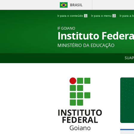
BRASIL
Ir para o conteúdo
1
Ir para o menu
2
Ir para a
IF GOIANO
Instituto Feder
MINISTÉRIO DA EDUCAÇÃO
SUAP