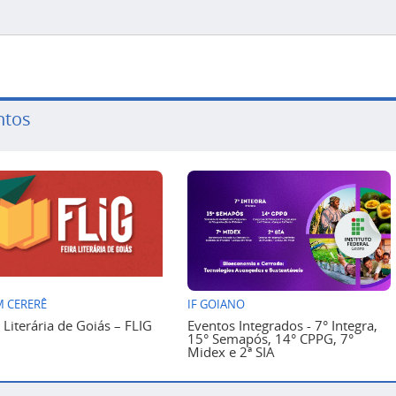
ntos
 CERERÊ
IF GOIANO
a Literária de Goiás – FLIG
Eventos Integrados - 7° Integra,
15° Semapós, 14° CPPG, 7°
Midex e 2ª SIA