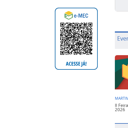
Eve
MARTIM
II Feir
2026