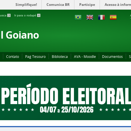
Simplifique!
Comunica BR
Participe
Acesso à infor
 busca
3
Ir para o rodapé
4
al Goiano
Contato
Pag Tesouro
Biblioteca
AVA - Moodle
Documentos
S