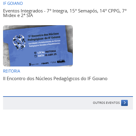
IF GOIANO
Eventos Integrados - 7° Integra, 15° Semapós, 14° CPPG, 7°
Midex e 2ª SIA
REITORIA
II Encontro dos Núcleos Pedagógicos do IF Goiano
OUTROS EVENTOS