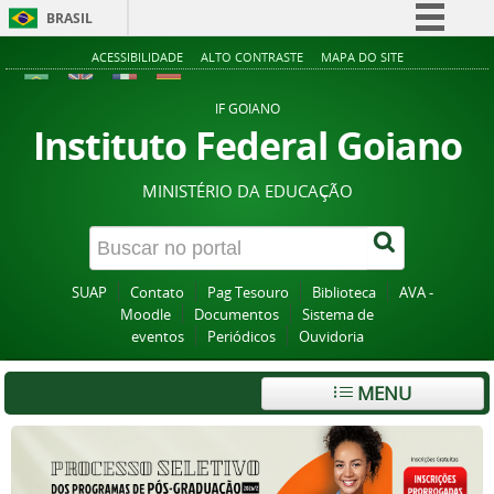
BRASIL
Simplifique!
ACESSIBILIDADE
ALTO CONTRASTE
MAPA DO SITE
Comunica BR
IF GOIANO
Participe
Instituto Federal Goiano
Acesso à informação
MINISTÉRIO DA EDUCAÇÃO
Legislação
Canais
SUAP
Contato
Pag Tesouro
Biblioteca
AVA -
Moodle
Documentos
Sistema de
eventos
Periódicos
Ouvidoria
MENU