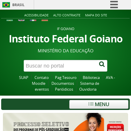
BRASIL
Simplifique!
ACESSIBILIDADE
ALTO CONTRASTE
MAPA DO SITE
Comunica BR
IF GOIANO
Participe
Instituto Federal Goiano
Acesso à informação
MINISTÉRIO DA EDUCAÇÃO
Legislação
Canais
SUAP
Contato
Pag Tesouro
Biblioteca
AVA -
Moodle
Documentos
Sistema de
eventos
Periódicos
Ouvidoria
MENU