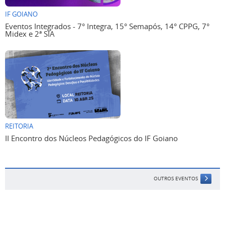
IF GOIANO
Eventos Integrados - 7° Integra, 15° Semapós, 14° CPPG, 7°
Midex e 2ª SIA
REITORIA
II Encontro dos Núcleos Pedagógicos do IF Goiano
OUTROS EVENTOS