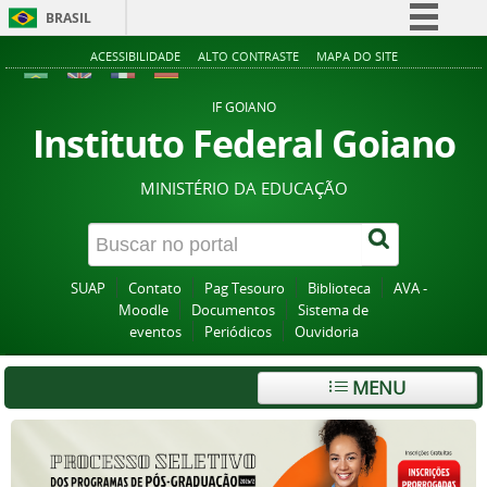
BRASIL
Simplifique!
ACESSIBILIDADE
ALTO CONTRASTE
MAPA DO SITE
Comunica BR
IF GOIANO
Participe
Instituto Federal Goiano
Acesso à informação
MINISTÉRIO DA EDUCAÇÃO
Legislação
Canais
SUAP
Contato
Pag Tesouro
Biblioteca
AVA -
Moodle
Documentos
Sistema de
eventos
Periódicos
Ouvidoria
MENU