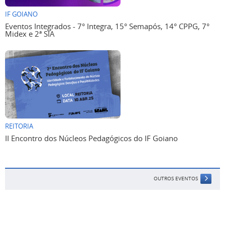
IF GOIANO
Eventos Integrados - 7° Integra, 15° Semapós, 14° CPPG, 7°
Midex e 2ª SIA
REITORIA
II Encontro dos Núcleos Pedagógicos do IF Goiano
OUTROS EVENTOS