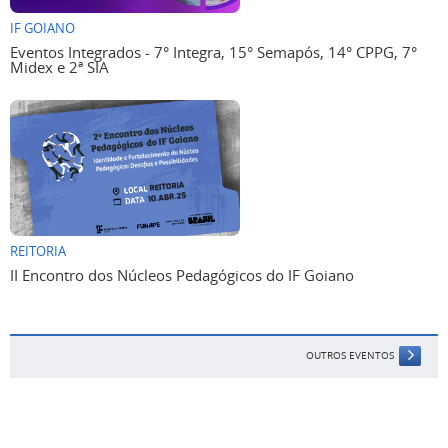
IF GOIANO
Eventos Integrados - 7° Integra, 15° Semapós, 14° CPPG, 7°
Midex e 2ª SIA
REITORIA
II Encontro dos Núcleos Pedagógicos do IF Goiano
OUTROS EVENTOS