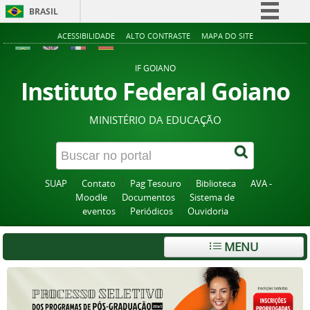
BRASIL
Simplifique!
ACESSIBILIDADE
ALTO CONTRASTE
MAPA DO SITE
Comunica BR
IF GOIANO
Participe
Instituto Federal Goiano
Acesso à informação
MINISTÉRIO DA EDUCAÇÃO
Legislação
Canais
SUAP
Contato
Pag Tesouro
Biblioteca
AVA -
Moodle
Documentos
Sistema de
eventos
Periódicos
Ouvidoria
MENU