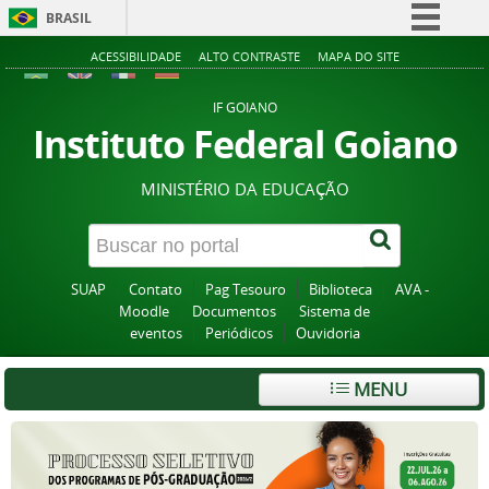
BRASIL
Simplifique!
ACESSIBILIDADE
ALTO CONTRASTE
MAPA DO SITE
Comunica BR
IF GOIANO
Participe
Instituto Federal Goiano
Acesso à informação
MINISTÉRIO DA EDUCAÇÃO
Legislação
Canais
SUAP
Contato
Pag Tesouro
Biblioteca
AVA -
Moodle
Documentos
Sistema de
eventos
Periódicos
Ouvidoria
MENU