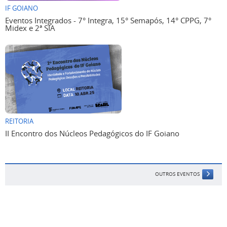
IF GOIANO
Eventos Integrados - 7° Integra, 15° Semapós, 14° CPPG, 7°
Midex e 2ª SIA
REITORIA
II Encontro dos Núcleos Pedagógicos do IF Goiano
OUTROS EVENTOS