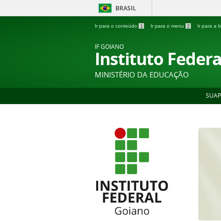
BRASIL
Ir para o conteúdo
1
Ir para o menu
2
Ir para a
IF GOIANO
Instituto Feder
MINISTÉRIO DA EDUCAÇÃO
SUAP