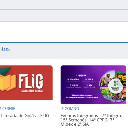
ntos
 CERERÊ
IF GOIANO
a Literária de Goiás – FLIG
Eventos Integrados - 7° Integra,
15° Semapós, 14° CPPG, 7°
Midex e 2ª SIA