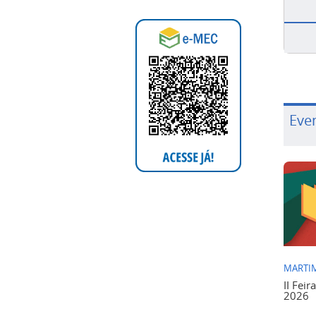
Eve
MARTIM
II Feir
2026