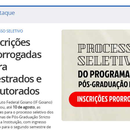
taque
SO SELETIVO
crições
orrogadas
ra
strados e
utorados
tuto Federal Goiano (IF Goiano)
ou, até
10 de agosto
, as
ões para o processo seletivo dos
as de Pós-Graduação Stricto
a Instituição, com ingresso
o para o segundo semestre de