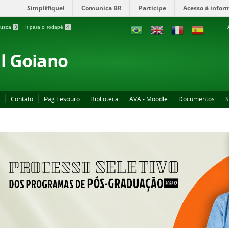
Simplifique!
Comunica BR
Participe
Acesso à infor
 busca
3
Ir para o rodapé
4
al Goiano
Contato
Pag Tesouro
Biblioteca
AVA - Moodle
Documentos
S