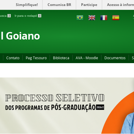
Simplifique!
Comunica BR
Participe
Acesso à infor
 busca
3
Ir para o rodapé
4
al Goiano
Contato
Pag Tesouro
Biblioteca
AVA - Moodle
Documentos
S