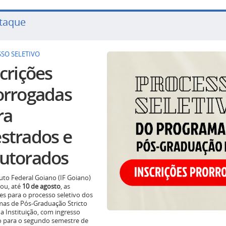
taque
SO SELETIVO
crições
orrogadas
ra
strados e
utorados
tuto Federal Goiano (IF Goiano)
ou, até
10 de agosto
, as
ões para o processo seletivo dos
as de Pós-Graduação Stricto
a Instituição, com ingresso
o para o segundo semestre de