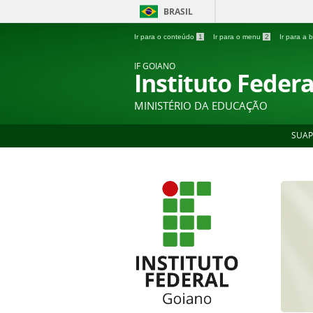
BRASIL
Ir para o conteúdo
1
Ir para o menu
2
Ir para a
IF GOIANO
Instituto Feder
MINISTÉRIO DA EDUCAÇÃO
SUAP