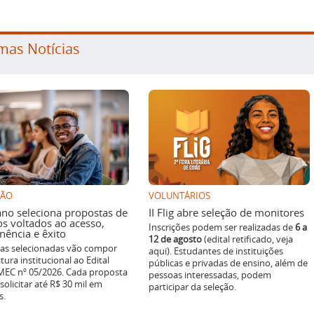
mas Notícias
SÃO
VOLUNTÁRIOS
ano seleciona propostas de
II Flig abre seleção de monitores
os voltados ao acesso,
Inscrições podem ser realizadas de
6 a
ência e êxito
12 de agosto
(edital retificado, veja
ivas selecionadas vão compor
aqui). Estudantes de instituições
tura institucional ao Edital
públicas e privadas de ensino, além de
EC nº 05/2026. Cada proposta
pessoas interessadas, podem
solicitar até R$ 30 mil em
participar da seleção.
s.