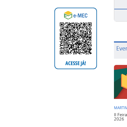
Eve
MARTIM
II Feir
2026