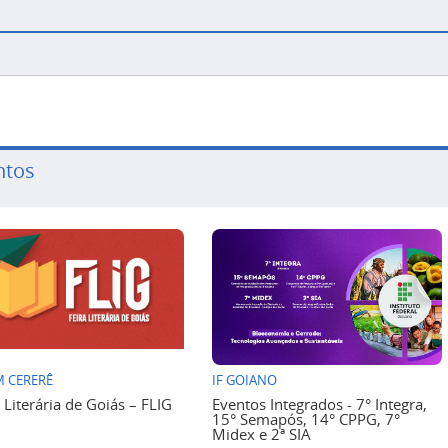
ntos
 CERERÊ
IF GOIANO
a Literária de Goiás – FLIG
Eventos Integrados - 7° Integra,
15° Semapós, 14° CPPG, 7°
Midex e 2ª SIA