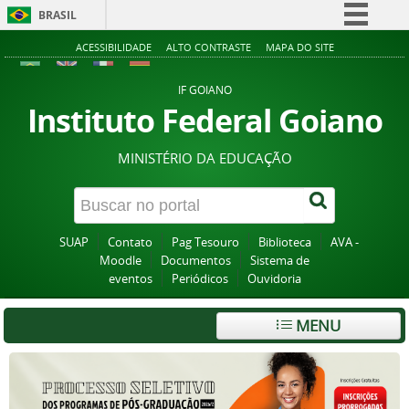
BRASIL
Simplifique!
ACESSIBILIDADE
ALTO CONTRASTE
MAPA DO SITE
Comunica BR
IF GOIANO
Participe
Instituto Federal Goiano
Acesso à informação
MINISTÉRIO DA EDUCAÇÃO
Legislação
Canais
SUAP
Contato
Pag Tesouro
Biblioteca
AVA -
Moodle
Documentos
Sistema de
eventos
Periódicos
Ouvidoria
MENU