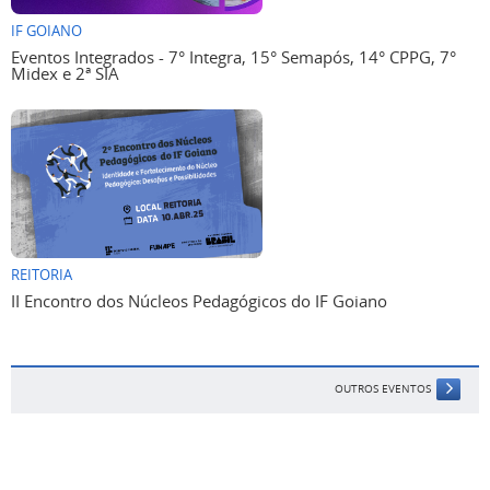
IF GOIANO
Eventos Integrados - 7° Integra, 15° Semapós, 14° CPPG, 7°
Midex e 2ª SIA
REITORIA
II Encontro dos Núcleos Pedagógicos do IF Goiano
OUTROS EVENTOS