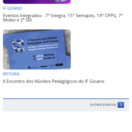
IF GOIANO
Eventos Integrados - 7° Integra, 15° Semapós, 14° CPPG, 7°
Midex e 2ª SIA
REITORIA
II Encontro dos Núcleos Pedagógicos do IF Goiano
OUTROS EVENTOS