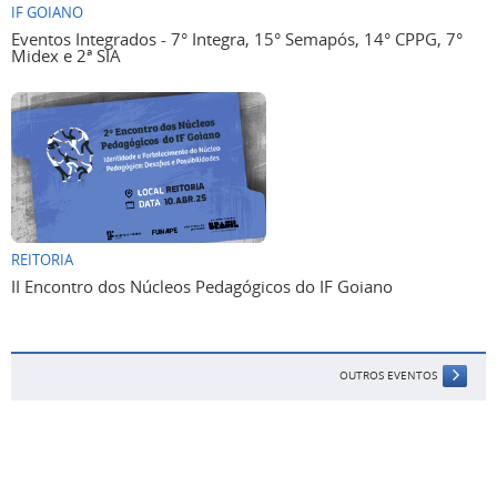
IF GOIANO
Eventos Integrados - 7° Integra, 15° Semapós, 14° CPPG, 7°
Midex e 2ª SIA
REITORIA
II Encontro dos Núcleos Pedagógicos do IF Goiano
OUTROS EVENTOS