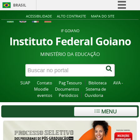
BRASIL
Simplifique!
ACESSIBILIDADE
ALTO CONTRASTE
MAPA DO SITE
Comunica BR
IF GOIANO
Participe
Instituto Federal Goiano
Acesso à informação
MINISTÉRIO DA EDUCAÇÃO
Legislação
Canais
SUAP
Contato
Pag Tesouro
Biblioteca
AVA -
Moodle
Documentos
Sistema de
eventos
Periódicos
Ouvidoria
MENU