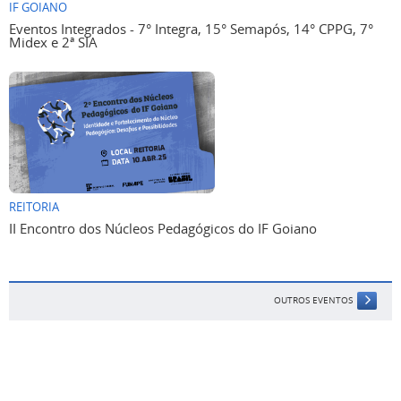
IF GOIANO
Eventos Integrados - 7° Integra, 15° Semapós, 14° CPPG, 7°
Midex e 2ª SIA
REITORIA
II Encontro dos Núcleos Pedagógicos do IF Goiano
OUTROS EVENTOS