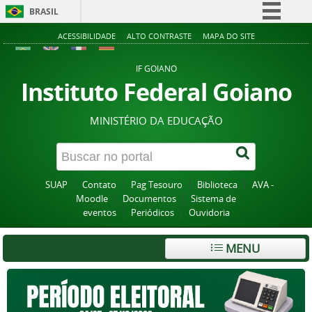
BRASIL
Simplifique!
ACESSIBILIDADE
ALTO CONTRASTE
MAPA DO SITE
Comunica BR
IF GOIANO
Participe
Instituto Federal Goiano
Acesso à informação
MINISTÉRIO DA EDUCAÇÃO
Legislação
Canais
SUAP
Contato
Pag Tesouro
Biblioteca
AVA -
Moodle
Documentos
Sistema de
eventos
Periódicos
Ouvidoria
MENU