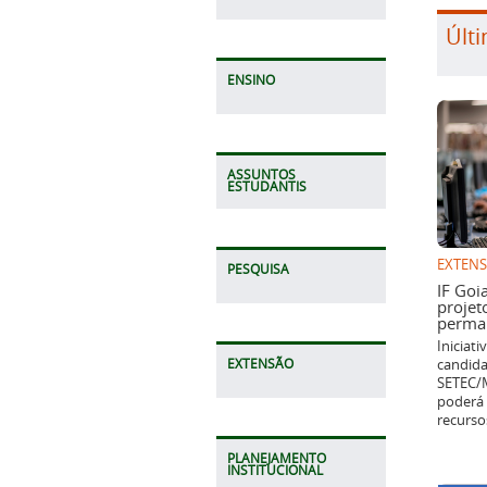
Últi
ENSINO
ASSUNTOS
ESTUDANTIS
EXTEN
PESQUISA
IF Goi
projet
perman
Iniciat
candida
EXTENSÃO
SETEC/M
poderá 
recurso
PLANEJAMENTO
INSTITUCIONAL