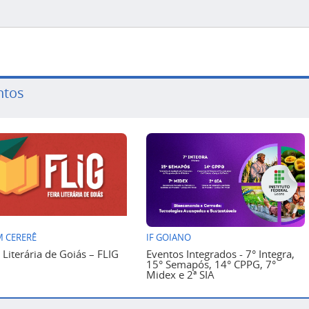
ntos
 CERERÊ
IF GOIANO
a Literária de Goiás – FLIG
Eventos Integrados - 7° Integra,
15° Semapós, 14° CPPG, 7°
Midex e 2ª SIA