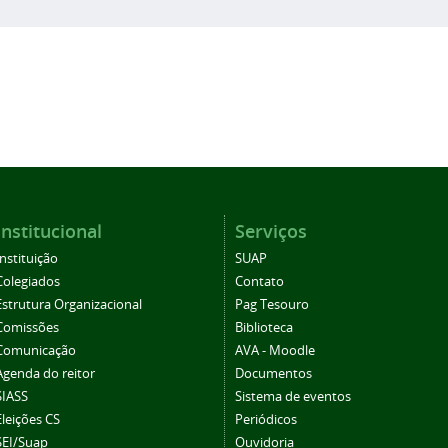
Institucional
Serviços
Instituição
SUAP
Colegiados
Contato
Estrutura Organizacional
Pag Tesouro
Comissões
Biblioteca
Comunicação
AVA - Moodle
Agenda do reitor
Documentos
SIASS
Sistema de eventos
Eleições CS
Periódicos
SEI/Suap
Ouvidoria