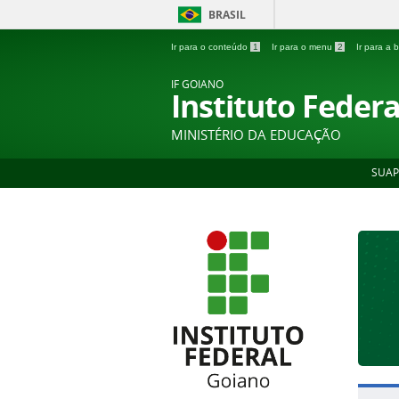
BRASIL
Ir para o conteúdo
1
Ir para o menu
2
Ir para a
IF GOIANO
Instituto Feder
MINISTÉRIO DA EDUCAÇÃO
SUAP