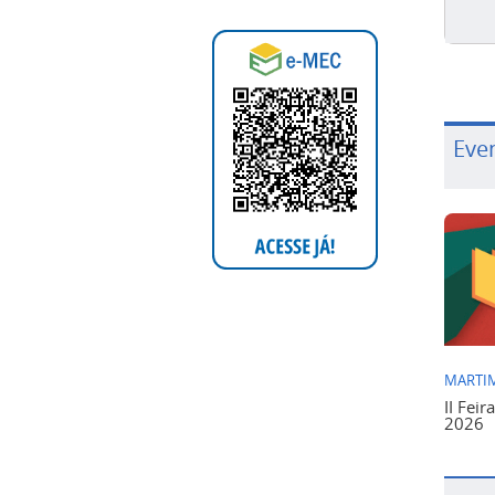
Eve
MARTIM
II Feir
2026