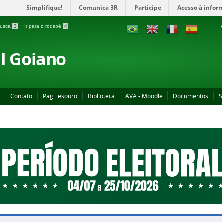
Simplifique!
Comunica BR
Participe
Acesso à infor
 busca
3
Ir para o rodapé
4
al Goiano
Contato
Pag Tesouro
Biblioteca
AVA - Moodle
Documentos
S