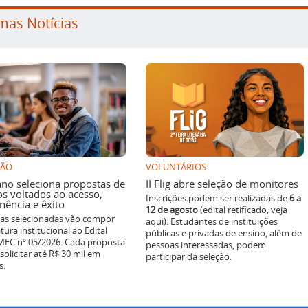
mas Notícias
SÃO
VOLUNTÁRIOS
ano seleciona propostas de
II Flig abre seleção de monitores
os voltados ao acesso,
Inscrições podem ser realizadas de
6 a
ência e êxito
12 de agosto
(edital retificado, veja
ivas selecionadas vão compor
aqui). Estudantes de instituições
tura institucional ao Edital
públicas e privadas de ensino, além de
EC nº 05/2026. Cada proposta
pessoas interessadas, podem
solicitar até R$ 30 mil em
participar da seleção.
s.