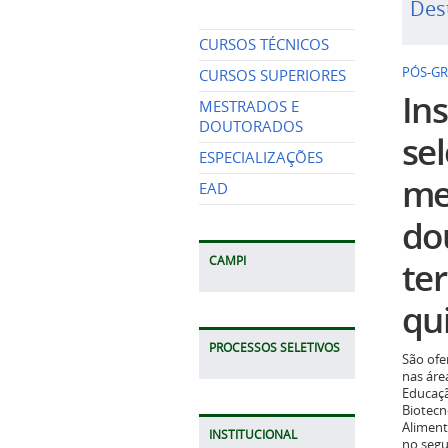
Des
CURSOS TÉCNICOS
PÓS-G
CURSOS SUPERIORES
Ins
MESTRADOS E
DOUTORADOS
se
ESPECIALIZAÇÕES
me
EAD
do
te
CAMPI
qui
PROCESSOS SELETIVOS
São ofe
nas áre
Educaçã
Biotecn
Aliment
INSTITUCIONAL
no seg