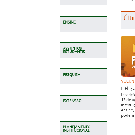
Últi
ENSINO
ASSUNTOS
ESTUDANTIS
PESQUISA
VOLUN
II Fli
Inscriç
12 de a
EXTENSÃO
institu
ensino,
podem p
PLANEJAMENTO
INSTITUCIONAL