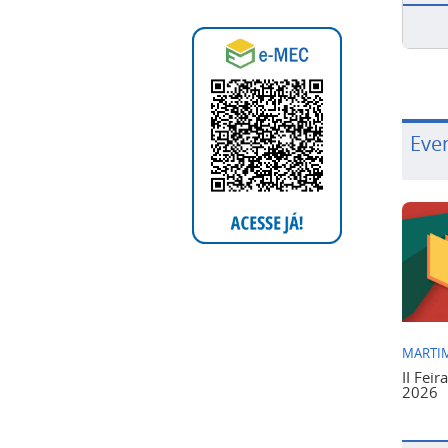
Eve
MARTIM
II Feir
2026