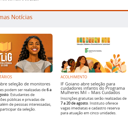
mas Notícias
TÁRIOS
ACOLHIMENTO
g abre seleção de monitores
IF Goiano abre seleção para
cuidadores infantis do Programa
ões podem ser realizadas de
6 a
Mulheres Mil – Mais Cuidados
gosto
. Estudantes de
Inscrições gratuitas serão realizadas de
ições públicas e privadas de
7 a 20 de agosto
. Instituto oferece
 além de pessoas interessadas,
vagas imediatas e cadastro reserva
articipar da seleção.
para atuação em cinco unidades.