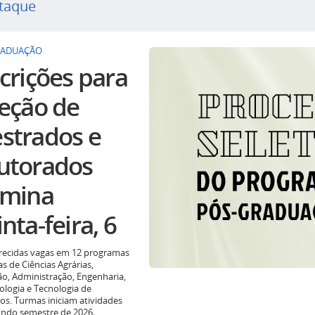
taque
RADUAÇÃO
crições para
leção de
strados e
utorados
rmina
nta-feira, 6
recidas vagas em 12 programas
as de Ciências Agrárias,
o, Administração, Engenharia,
ologia e Tecnologia de
os. Turmas iniciam atividades
undo semestre de 2026
.