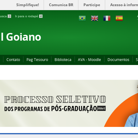
Simplifique!
Comunica BR
Participe
Acesso à infor
 busca
3
Ir para o rodapé
4
al Goiano
Contato
Pag Tesouro
Biblioteca
AVA - Moodle
Documentos
S