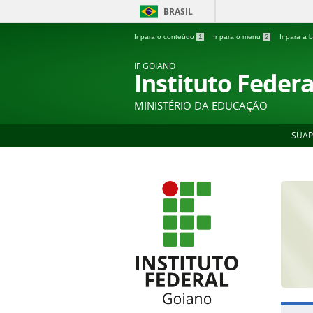
BRASIL
Ir para o conteúdo
1
Ir para o menu
2
Ir para a
IF GOIANO
Instituto Feder
MINISTÉRIO DA EDUCAÇÃO
SUAP