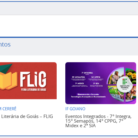
ntos
 CERERÊ
IF GOIANO
a Literária de Goiás – FLIG
Eventos Integrados - 7° Integra,
15° Semapós, 14° CPPG, 7°
Midex e 2ª SIA