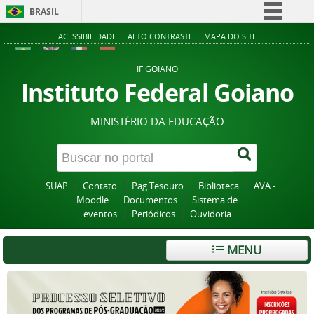
BRASIL
Simplifique!
ACESSIBILIDADE
ALTO CONTRASTE
MAPA DO SITE
Comunica BR
IF GOIANO
Participe
Instituto Federal Goiano
Acesso à informação
MINISTÉRIO DA EDUCAÇÃO
Legislação
Canais
SUAP
Contato
Pag Tesouro
Biblioteca
AVA -
Moodle
Documentos
Sistema de
eventos
Periódicos
Ouvidoria
MENU