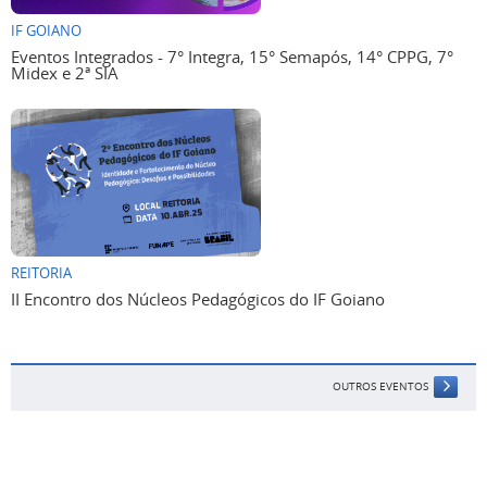
IF GOIANO
Eventos Integrados - 7° Integra, 15° Semapós, 14° CPPG, 7°
Midex e 2ª SIA
REITORIA
II Encontro dos Núcleos Pedagógicos do IF Goiano
OUTROS EVENTOS