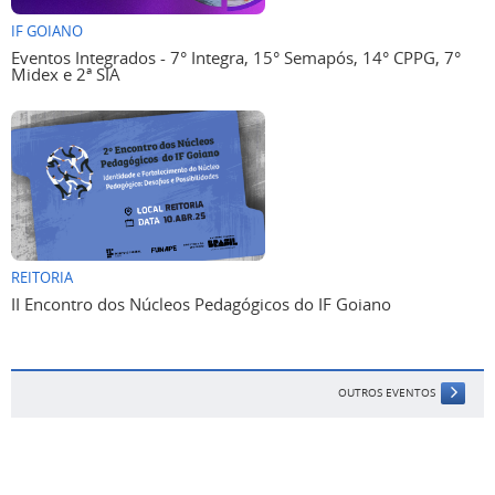
IF GOIANO
Eventos Integrados - 7° Integra, 15° Semapós, 14° CPPG, 7°
Midex e 2ª SIA
REITORIA
II Encontro dos Núcleos Pedagógicos do IF Goiano
OUTROS EVENTOS