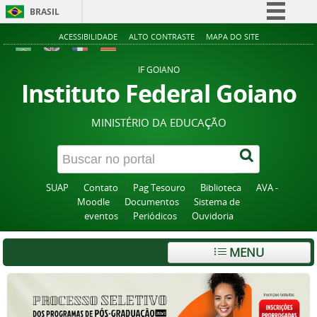
BRASIL
Simplifique!
ACESSIBILIDADE
ALTO CONTRASTE
MAPA DO SITE
Comunica BR
IF GOIANO
Participe
Instituto Federal Goiano
Acesso à informação
MINISTÉRIO DA EDUCAÇÃO
Legislação
Canais
SUAP
Contato
Pag Tesouro
Biblioteca
AVA -
Moodle
Documentos
Sistema de
eventos
Periódicos
Ouvidoria
MENU