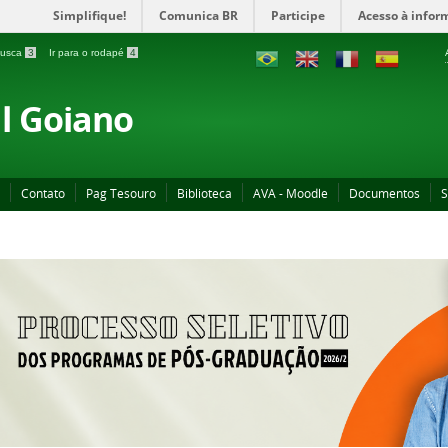
Simplifique!
Comunica BR
Participe
Acesso à infor
 busca
3
Ir para o rodapé
4
al Goiano
Contato
Pag Tesouro
Biblioteca
AVA - Moodle
Documentos
S