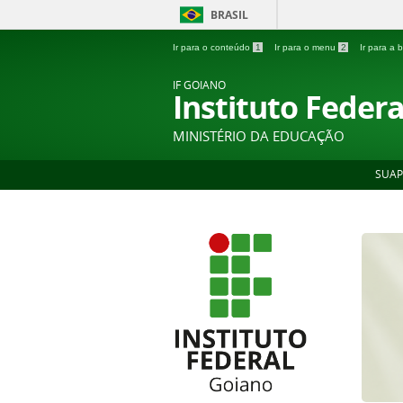
BRASIL
Ir para o conteúdo
1
Ir para o menu
2
Ir para a
IF GOIANO
Instituto Feder
MINISTÉRIO DA EDUCAÇÃO
SUAP