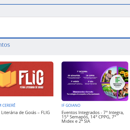
ntos
 CERERÊ
IF GOIANO
a Literária de Goiás – FLIG
Eventos Integrados - 7° Integra,
15° Semapós, 14° CPPG, 7°
Midex e 2ª SIA