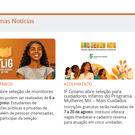
mas Notícias
TÁRIOS
ACOLHIMENTO
g abre seleção de monitores
IF Goiano abre seleção para
cuidadores infantis do Programa
ões podem ser realizadas de
6 a
Mulheres Mil – Mais Cuidados
gosto
. Estudantes de
Inscrições gratuitas serão realizadas de
ições públicas e privadas de
7 a 20 de agosto
. Instituto oferece
 além de pessoas interessadas,
vagas imediatas e cadastro reserva
articipar da seleção.
para atuação em cinco unidades.