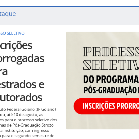
taque
SO SELETIVO
crições
orrogadas
ra
strados e
utorados
tuto Federal Goiano (IF Goiano)
ou, até 10 de agosto, as
ões para o processo seletivo dos
as de Pós-Graduação Stricto
a Instituição, com ingresso
o para o segundo semestre de