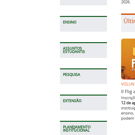
2026.
Últi
ENSINO
ASSUNTOS
ESTUDANTIS
PESQUISA
VOLUN
II Fli
Inscriç
EXTENSÃO
12 de a
institu
ensino,
podem p
PLANEJAMENTO
INSTITUCIONAL