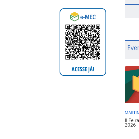
Eve
MARTIM
II Feir
2026