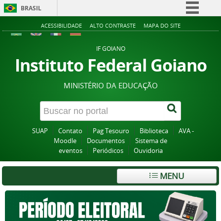
BRASIL
Simplifique!
ACESSIBILIDADE
ALTO CONTRASTE
MAPA DO SITE
Comunica BR
IF GOIANO
Participe
Instituto Federal Goiano
Acesso à informação
MINISTÉRIO DA EDUCAÇÃO
Legislação
Canais
SUAP
Contato
Pag Tesouro
Biblioteca
AVA -
Moodle
Documentos
Sistema de
eventos
Periódicos
Ouvidoria
MENU