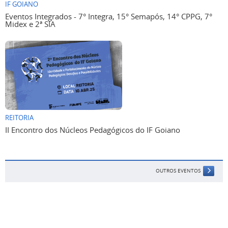
IF GOIANO
Eventos Integrados - 7° Integra, 15° Semapós, 14° CPPG, 7°
Midex e 2ª SIA
REITORIA
II Encontro dos Núcleos Pedagógicos do IF Goiano
OUTROS EVENTOS