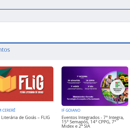
ntos
 CERERÊ
IF GOIANO
a Literária de Goiás – FLIG
Eventos Integrados - 7° Integra,
15° Semapós, 14° CPPG, 7°
Midex e 2ª SIA