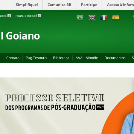
Simplifique!
Comunica BR
Participe
Acesso à infor
 busca
3
Ir para o rodapé
4
al Goiano
Contato
Pag Tesouro
Biblioteca
AVA - Moodle
Documentos
S