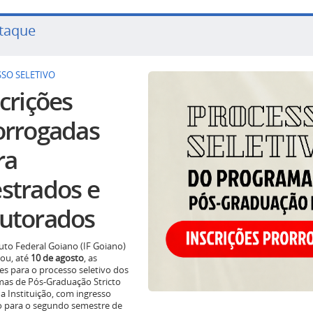
taque
SO SELETIVO
crições
orrogadas
ra
strados e
utorados
tuto Federal Goiano (IF Goiano)
ou, até
10 de agosto
, as
ões para o processo seletivo dos
as de Pós-Graduação Stricto
a Instituição, com ingresso
o para o segundo semestre de