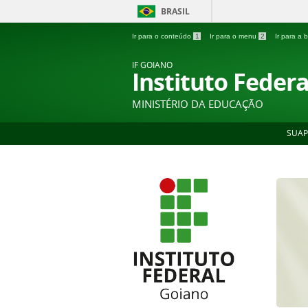
BRASIL
Ir para o conteúdo
1
Ir para o menu
2
Ir para a
IF GOIANO
Instituto Feder
MINISTÉRIO DA EDUCAÇÃO
SUAP