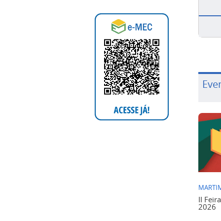
Eve
MARTIM
II Feir
2026