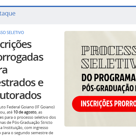
taque
SO SELETIVO
crições
orrogadas
ra
strados e
utorados
tuto Federal Goiano (IF Goiano)
ou, até
10 de agosto
, as
ões para o processo seletivo dos
as de Pós-Graduação Stricto
a Instituição, com ingresso
o para o segundo semestre de