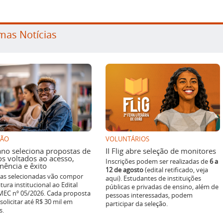
mas Notícias
SÃO
VOLUNTÁRIOS
ano seleciona propostas de
II Flig abre seleção de monitores
os voltados ao acesso,
Inscrições podem ser realizadas de
6 a
ência e êxito
12 de agosto
(edital retificado, veja
ivas selecionadas vão compor
aqui). Estudantes de instituições
tura institucional ao Edital
públicas e privadas de ensino, além de
EC nº 05/2026. Cada proposta
pessoas interessadas, podem
solicitar até R$ 30 mil em
participar da seleção.
s.