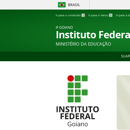
BRASIL
Ir para o conteúdo
1
Ir para o menu
2
Ir para a
IF GOIANO
Instituto Feder
MINISTÉRIO DA EDUCAÇÃO
SUAP