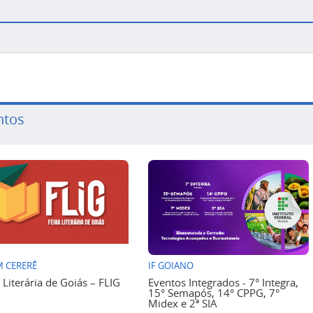
ntos
 CERERÊ
IF GOIANO
a Literária de Goiás – FLIG
Eventos Integrados - 7° Integra,
15° Semapós, 14° CPPG, 7°
Midex e 2ª SIA