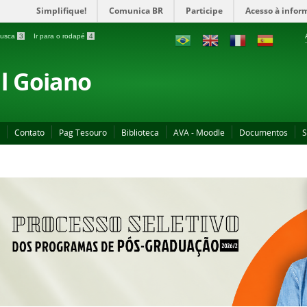
Simplifique!
Comunica BR
Participe
Acesso à infor
 busca
3
Ir para o rodapé
4
al Goiano
Contato
Pag Tesouro
Biblioteca
AVA - Moodle
Documentos
S