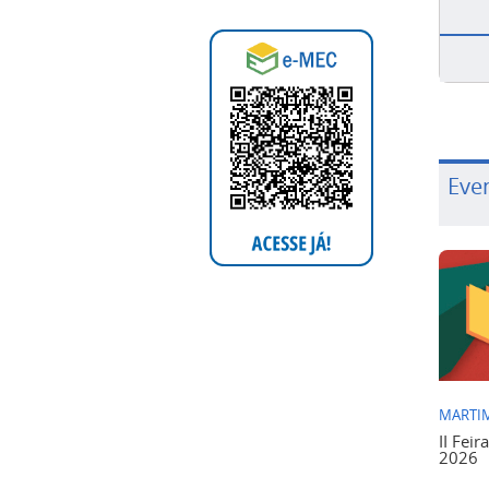
Eve
MARTIM
II Feir
2026