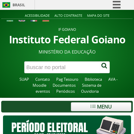
BRASIL
Simplifique!
ACESSIBILIDADE
ALTO CONTRASTE
MAPA DO SITE
Comunica BR
IF GOIANO
Participe
Instituto Federal Goiano
Acesso à informação
MINISTÉRIO DA EDUCAÇÃO
Legislação
Canais
SUAP
Contato
Pag Tesouro
Biblioteca
AVA -
Moodle
Documentos
Sistema de
eventos
Periódicos
Ouvidoria
MENU