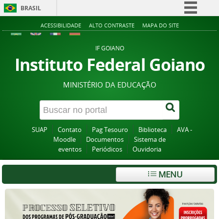
BRASIL
Simplifique!
ACESSIBILIDADE
ALTO CONTRASTE
MAPA DO SITE
Comunica BR
IF GOIANO
Participe
Instituto Federal Goiano
Acesso à informação
MINISTÉRIO DA EDUCAÇÃO
Legislação
Canais
SUAP
Contato
Pag Tesouro
Biblioteca
AVA -
Moodle
Documentos
Sistema de
eventos
Periódicos
Ouvidoria
MENU