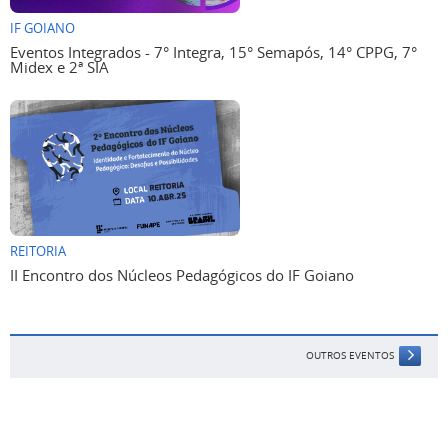
IF GOIANO
Eventos Integrados - 7° Integra, 15° Semapós, 14° CPPG, 7°
Midex e 2ª SIA
REITORIA
II Encontro dos Núcleos Pedagógicos do IF Goiano
OUTROS EVENTOS