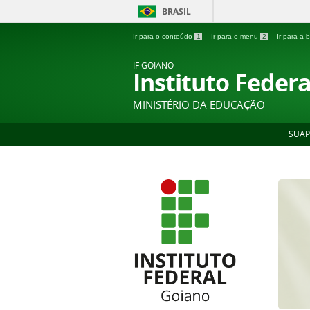
BRASIL
Ir para o conteúdo
1
Ir para o menu
2
Ir para a
IF GOIANO
Instituto Feder
MINISTÉRIO DA EDUCAÇÃO
SUAP