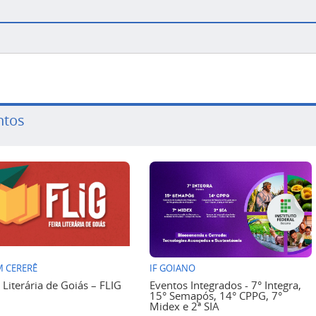
ntos
 CERERÊ
IF GOIANO
a Literária de Goiás – FLIG
Eventos Integrados - 7° Integra,
15° Semapós, 14° CPPG, 7°
Midex e 2ª SIA