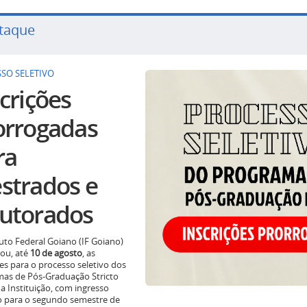
taque
SO SELETIVO
crições
orrogadas
ra
strados e
utorados
tuto Federal Goiano (IF Goiano)
ou, até
10 de agosto
, as
ões para o processo seletivo dos
as de Pós-Graduação Stricto
a Instituição, com ingresso
o para o segundo semestre de