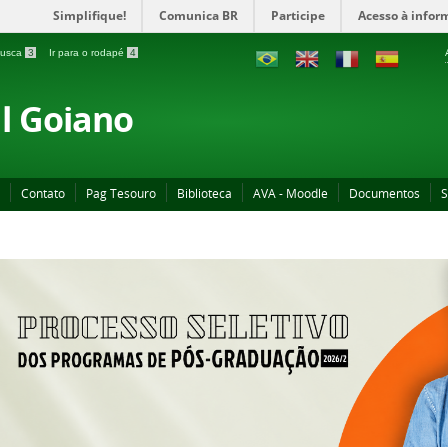
Simplifique!
Comunica BR
Participe
Acesso à infor
 busca
3
Ir para o rodapé
4
al Goiano
Contato
Pag Tesouro
Biblioteca
AVA - Moodle
Documentos
S