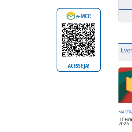
Eve
MARTIM
II Feir
2026