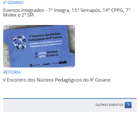
IF GOIANO
Eventos Integrados - 7° Integra, 15° Semapós, 14° CPPG, 7°
Midex e 2ª SIA
REITORIA
II Encontro dos Núcleos Pedagógicos do IF Goiano
OUTROS EVENTOS