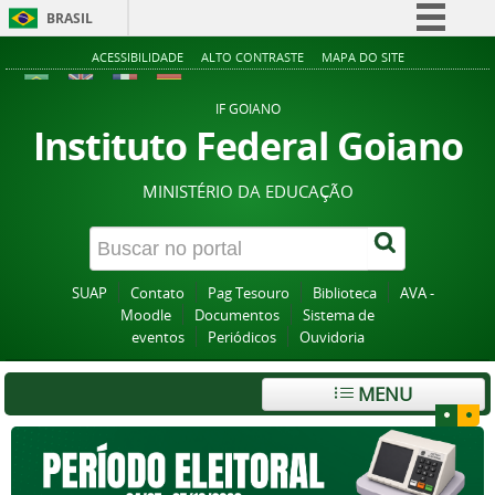
BRASIL
Simplifique!
ACESSIBILIDADE
ALTO CONTRASTE
MAPA DO SITE
Comunica BR
IF GOIANO
Participe
Instituto Federal Goiano
Acesso à informação
MINISTÉRIO DA EDUCAÇÃO
Legislação
Canais
SUAP
Contato
Pag Tesouro
Biblioteca
AVA -
Moodle
Documentos
Sistema de
eventos
Periódicos
Ouvidoria
MENU