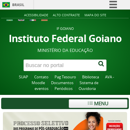
BRASIL
Simplifique!
ACESSIBILIDADE
ALTO CONTRASTE
MAPA DO SITE
Comunica BR
IF GOIANO
Participe
Instituto Federal Goiano
Acesso à informação
MINISTÉRIO DA EDUCAÇÃO
Legislação
Canais
SUAP
Contato
Pag Tesouro
Biblioteca
AVA -
Moodle
Documentos
Sistema de
eventos
Periódicos
Ouvidoria
MENU