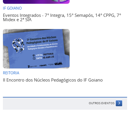
IF GOIANO
Eventos Integrados - 7° Integra, 15° Semapós, 14° CPPG, 7°
Midex e 2ª SIA
REITORIA
II Encontro dos Núcleos Pedagógicos do IF Goiano
OUTROS EVENTOS