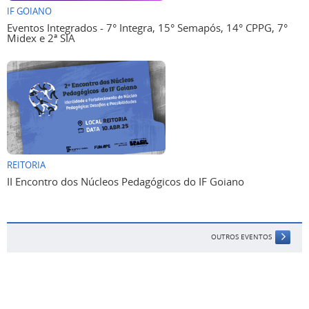
IF GOIANO
Eventos Integrados - 7° Integra, 15° Semapós, 14° CPPG, 7°
Midex e 2ª SIA
REITORIA
II Encontro dos Núcleos Pedagógicos do IF Goiano
OUTROS EVENTOS