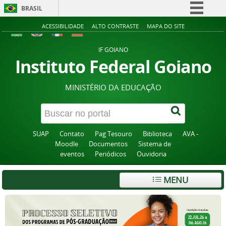
BRASIL
Simplifique!
ACESSIBILIDADE
ALTO CONTRASTE
MAPA DO SITE
Comunica BR
IF GOIANO
Participe
Instituto Federal Goiano
Acesso à informação
MINISTÉRIO DA EDUCAÇÃO
Legislação
Canais
SUAP
Contato
Pag Tesouro
Biblioteca
AVA -
Moodle
Documentos
Sistema de
eventos
Periódicos
Ouvidoria
MENU