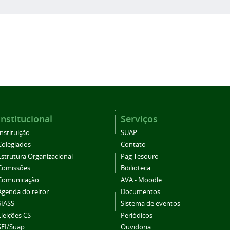
Institucional
Serviços
Instituição
SUAP
Colegiados
Contato
Estrutura Organizacional
Pag Tesouro
Comissões
Biblioteca
Comunicação
AVA - Moodle
Agenda do reitor
Documentos
SIASS
Sistema de eventos
Eleições CS
Periódicos
SEI/Suap
Ouvidoria