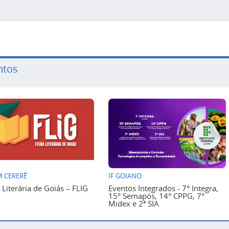
ntos
 CERERÊ
IF GOIANO
a Literária de Goiás – FLIG
Eventos Integrados - 7° Integra,
15° Semapós, 14° CPPG, 7°
Midex e 2ª SIA