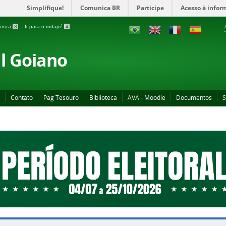
Simplifique!
Comunica BR
Participe
Acesso à infor
 busca
3
Ir para o rodapé
4
al Goiano
Contato
Pag Tesouro
Biblioteca
AVA - Moodle
Documentos
S