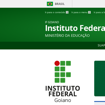
BRASIL
Ir para o conteúdo
1
Ir para o menu
2
Ir para a
IF GOIANO
Instituto Feder
MINISTÉRIO DA EDUCAÇÃO
SUAP