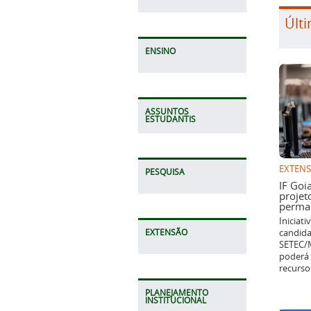
Últi
ENSINO
ASSUNTOS
ESTUDANTIS
EXTEN
PESQUISA
IF Goi
projet
perman
Iniciat
candida
EXTENSÃO
SETEC/M
poderá 
recurso
PLANEJAMENTO
INSTITUCIONAL