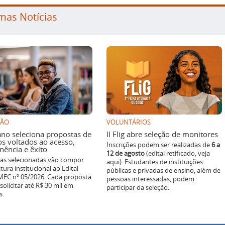
mas Notícias
SÃO
VOLUNTÁRIOS
ano seleciona propostas de
II Flig abre seleção de monitores
os voltados ao acesso,
Inscrições podem ser realizadas de
6 a
ência e êxito
12 de agosto
(edital retificado, veja
ivas selecionadas vão compor
aqui). Estudantes de instituições
tura institucional ao Edital
públicas e privadas de ensino, além de
EC nº 05/2026. Cada proposta
pessoas interessadas, podem
solicitar até R$ 30 mil em
participar da seleção.
s.