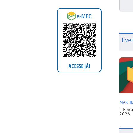
Eve
MARTIM
II Feir
2026