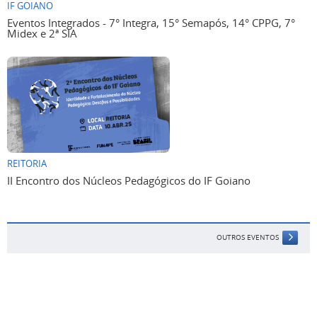
IF GOIANO
Eventos Integrados - 7° Integra, 15° Semapós, 14° CPPG, 7°
Midex e 2ª SIA
REITORIA
II Encontro dos Núcleos Pedagógicos do IF Goiano
OUTROS EVENTOS