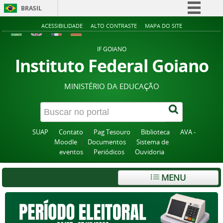
BRASIL
Simplifique!
ACESSIBILIDADE
ALTO CONTRASTE
MAPA DO SITE
Comunica BR
IF GOIANO
Participe
Instituto Federal Goiano
Acesso à informação
MINISTÉRIO DA EDUCAÇÃO
Legislação
Canais
SUAP
Contato
Pag Tesouro
Biblioteca
AVA -
Moodle
Documentos
Sistema de
eventos
Periódicos
Ouvidoria
MENU