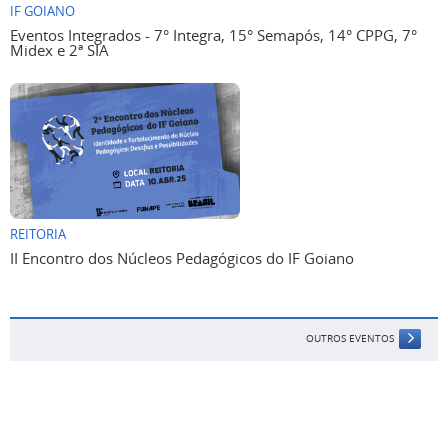
IF GOIANO
Eventos Integrados - 7° Integra, 15° Semapós, 14° CPPG, 7°
Midex e 2ª SIA
REITORIA
II Encontro dos Núcleos Pedagógicos do IF Goiano
OUTROS EVENTOS