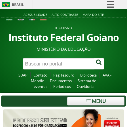
BRASIL
Simplifique!
ACESSIBILIDADE
ALTO CONTRASTE
MAPA DO SITE
Comunica BR
IF GOIANO
Participe
Instituto Federal Goiano
Acesso à informação
MINISTÉRIO DA EDUCAÇÃO
Legislação
Canais
SUAP
Contato
Pag Tesouro
Biblioteca
AVA -
Moodle
Documentos
Sistema de
eventos
Periódicos
Ouvidoria
MENU