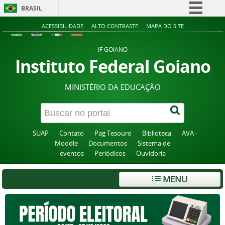
BRASIL
Simplifique!
ACESSIBILIDADE
ALTO CONTRASTE
MAPA DO SITE
Comunica BR
IF GOIANO
Participe
Instituto Federal Goiano
Acesso à informação
MINISTÉRIO DA EDUCAÇÃO
Legislação
Canais
SUAP
Contato
Pag Tesouro
Biblioteca
AVA -
Moodle
Documentos
Sistema de
eventos
Periódicos
Ouvidoria
MENU