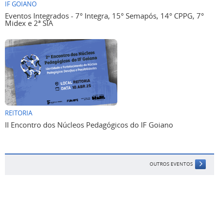
IF GOIANO
Eventos Integrados - 7° Integra, 15° Semapós, 14° CPPG, 7°
Midex e 2ª SIA
REITORIA
II Encontro dos Núcleos Pedagógicos do IF Goiano
OUTROS EVENTOS