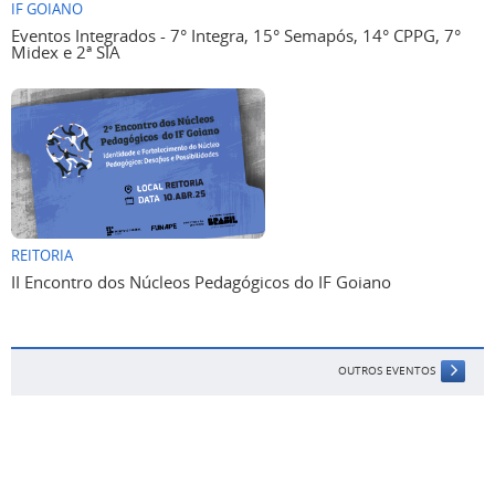
IF GOIANO
Eventos Integrados - 7° Integra, 15° Semapós, 14° CPPG, 7°
Midex e 2ª SIA
REITORIA
II Encontro dos Núcleos Pedagógicos do IF Goiano
OUTROS EVENTOS