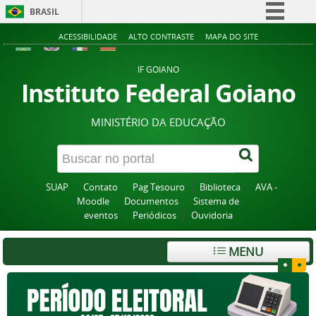
BRASIL
Simplifique!
ACESSIBILIDADE
ALTO CONTRASTE
MAPA DO SITE
Comunica BR
IF GOIANO
Participe
Instituto Federal Goiano
Acesso à informação
MINISTÉRIO DA EDUCAÇÃO
Legislação
Canais
SUAP
Contato
Pag Tesouro
Biblioteca
AVA -
Moodle
Documentos
Sistema de
eventos
Periódicos
Ouvidoria
MENU