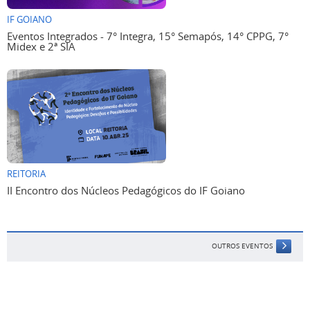
IF GOIANO
Eventos Integrados - 7° Integra, 15° Semapós, 14° CPPG, 7°
Midex e 2ª SIA
REITORIA
II Encontro dos Núcleos Pedagógicos do IF Goiano
OUTROS EVENTOS