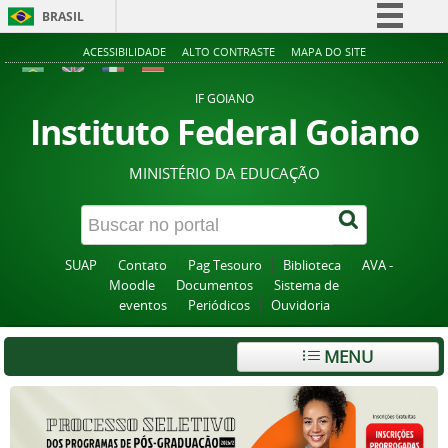
BRASIL
Simplifique!
ACESSIBILIDADE
ALTO CONTRASTE
MAPA DO SITE
Comunica BR
IF GOIANO
Participe
Instituto Federal Goiano
Acesso à informação
MINISTÉRIO DA EDUCAÇÃO
Legislação
Canais
SUAP
Contato
Pag Tesouro
Biblioteca
AVA -
Moodle
Documentos
Sistema de
eventos
Periódicos
Ouvidoria
MENU