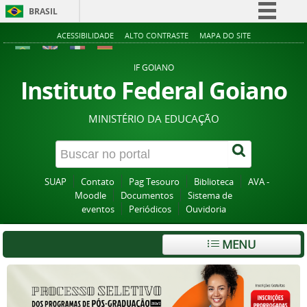
BRASIL
Simplifique!
ACESSIBILIDADE
ALTO CONTRASTE
MAPA DO SITE
Comunica BR
IF GOIANO
Participe
Instituto Federal Goiano
Acesso à informação
MINISTÉRIO DA EDUCAÇÃO
Legislação
Canais
SUAP
Contato
Pag Tesouro
Biblioteca
AVA -
Moodle
Documentos
Sistema de
eventos
Periódicos
Ouvidoria
MENU