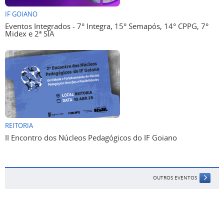
IF GOIANO
Eventos Integrados - 7° Integra, 15° Semapós, 14° CPPG, 7°
Midex e 2ª SIA
REITORIA
II Encontro dos Núcleos Pedagógicos do IF Goiano
OUTROS EVENTOS