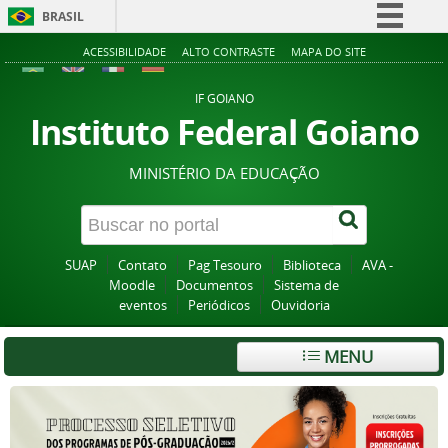
BRASIL
Simplifique!
ACESSIBILIDADE
ALTO CONTRASTE
MAPA DO SITE
Comunica BR
IF GOIANO
Participe
Instituto Federal Goiano
Acesso à informação
MINISTÉRIO DA EDUCAÇÃO
Legislação
Canais
SUAP
Contato
Pag Tesouro
Biblioteca
AVA -
Moodle
Documentos
Sistema de
eventos
Periódicos
Ouvidoria
MENU