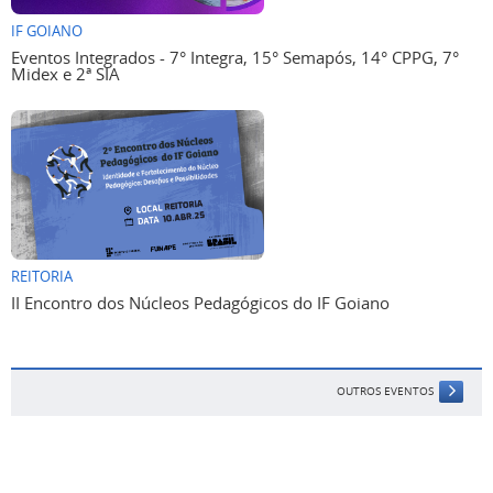
IF GOIANO
Eventos Integrados - 7° Integra, 15° Semapós, 14° CPPG, 7°
Midex e 2ª SIA
REITORIA
II Encontro dos Núcleos Pedagógicos do IF Goiano
OUTROS EVENTOS