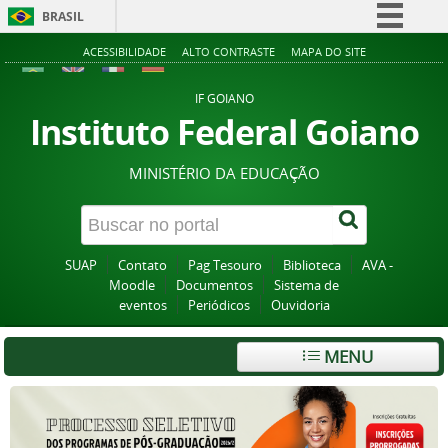
BRASIL
Simplifique!
ACESSIBILIDADE
ALTO CONTRASTE
MAPA DO SITE
Comunica BR
IF GOIANO
Participe
Instituto Federal Goiano
Acesso à informação
MINISTÉRIO DA EDUCAÇÃO
Legislação
Canais
SUAP
Contato
Pag Tesouro
Biblioteca
AVA -
Moodle
Documentos
Sistema de
eventos
Periódicos
Ouvidoria
MENU