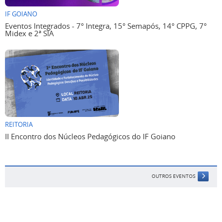
IF GOIANO
Eventos Integrados - 7° Integra, 15° Semapós, 14° CPPG, 7°
Midex e 2ª SIA
REITORIA
II Encontro dos Núcleos Pedagógicos do IF Goiano
OUTROS EVENTOS