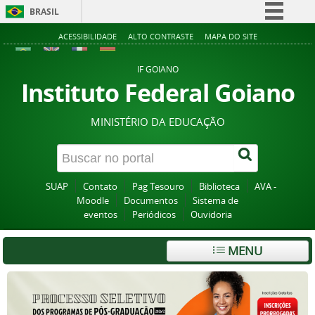
BRASIL
Simplifique!
ACESSIBILIDADE
ALTO CONTRASTE
MAPA DO SITE
Comunica BR
IF GOIANO
Participe
Instituto Federal Goiano
Acesso à informação
MINISTÉRIO DA EDUCAÇÃO
Legislação
Canais
SUAP
Contato
Pag Tesouro
Biblioteca
AVA -
Moodle
Documentos
Sistema de
eventos
Periódicos
Ouvidoria
MENU