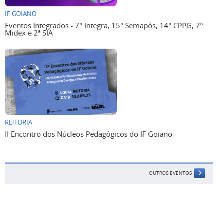
IF GOIANO
Eventos Integrados - 7° Integra, 15° Semapós, 14° CPPG, 7°
Midex e 2ª SIA
REITORIA
II Encontro dos Núcleos Pedagógicos do IF Goiano
OUTROS EVENTOS