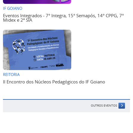
IF GOIANO
Eventos Integrados - 7° Integra, 15° Semapós, 14° CPPG, 7°
Midex e 2ª SIA
REITORIA
II Encontro dos Núcleos Pedagógicos do IF Goiano
OUTROS EVENTOS