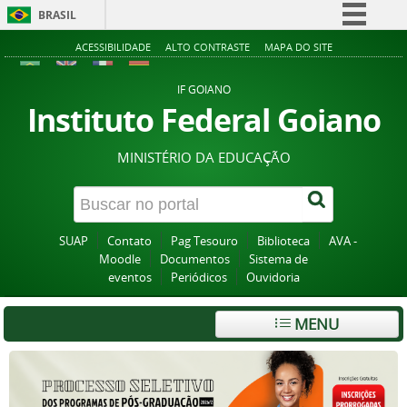
BRASIL
Simplifique!
ACESSIBILIDADE
ALTO CONTRASTE
MAPA DO SITE
Comunica BR
IF GOIANO
Participe
Instituto Federal Goiano
Acesso à informação
MINISTÉRIO DA EDUCAÇÃO
Legislação
Canais
SUAP
Contato
Pag Tesouro
Biblioteca
AVA -
Moodle
Documentos
Sistema de
eventos
Periódicos
Ouvidoria
MENU