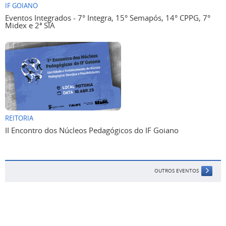
IF GOIANO
Eventos Integrados - 7° Integra, 15° Semapós, 14° CPPG, 7°
Midex e 2ª SIA
REITORIA
II Encontro dos Núcleos Pedagógicos do IF Goiano
OUTROS EVENTOS