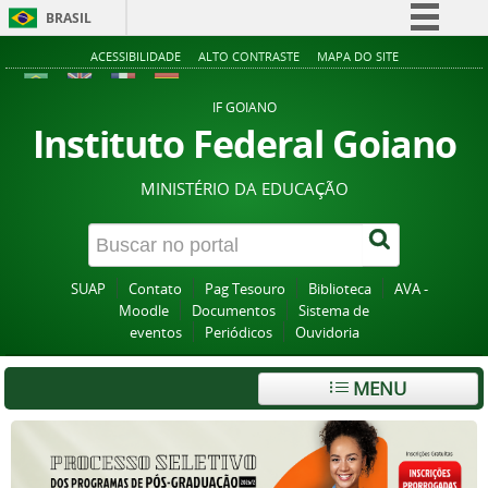
BRASIL
Simplifique!
ACESSIBILIDADE
ALTO CONTRASTE
MAPA DO SITE
Comunica BR
IF GOIANO
Participe
Instituto Federal Goiano
Acesso à informação
MINISTÉRIO DA EDUCAÇÃO
Legislação
Canais
SUAP
Contato
Pag Tesouro
Biblioteca
AVA -
Moodle
Documentos
Sistema de
eventos
Periódicos
Ouvidoria
MENU