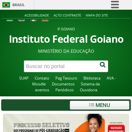
BRASIL
Simplifique!
ACESSIBILIDADE
ALTO CONTRASTE
MAPA DO SITE
Comunica BR
IF GOIANO
Participe
Instituto Federal Goiano
Acesso à informação
MINISTÉRIO DA EDUCAÇÃO
Legislação
Canais
SUAP
Contato
Pag Tesouro
Biblioteca
AVA -
Moodle
Documentos
Sistema de
eventos
Periódicos
Ouvidoria
MENU