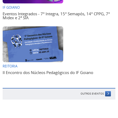
IF GOIANO
Eventos Integrados - 7° Integra, 15° Semapós, 14° CPPG, 7°
Midex e 2ª SIA
REITORIA
II Encontro dos Núcleos Pedagógicos do IF Goiano
OUTROS EVENTOS