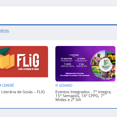
ntos
 CERERÊ
IF GOIANO
a Literária de Goiás – FLIG
Eventos Integrados - 7° Integra,
15° Semapós, 14° CPPG, 7°
Midex e 2ª SIA