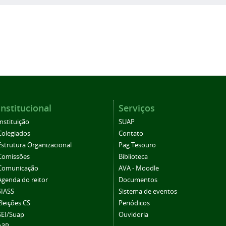
Institucional
Serviços
Instituição
SUAP
Colegiados
Contato
Estrutura Organizacional
Pag Tesouro
Comissões
Biblioteca
Comunicação
AVA - Moodle
Agenda do reitor
Documentos
SIASS
Sistema de eventos
Eleições CS
Periódicos
SEI/Suap
Ouvidoria