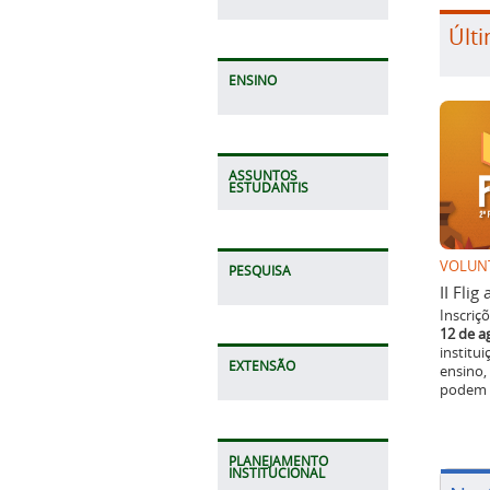
Últi
ENSINO
ASSUNTOS
ESTUDANTIS
VOLUN
PESQUISA
II Fli
Inscriç
12 de a
institu
EXTENSÃO
ensino,
podem p
PLANEJAMENTO
INSTITUCIONAL