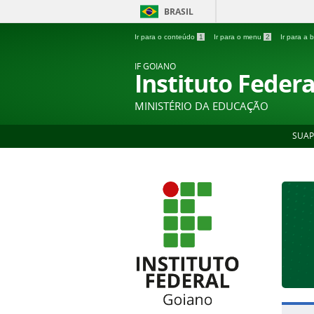
BRASIL
Ir para o conteúdo
1
Ir para o menu
2
Ir para a
IF GOIANO
Instituto Feder
MINISTÉRIO DA EDUCAÇÃO
SUAP