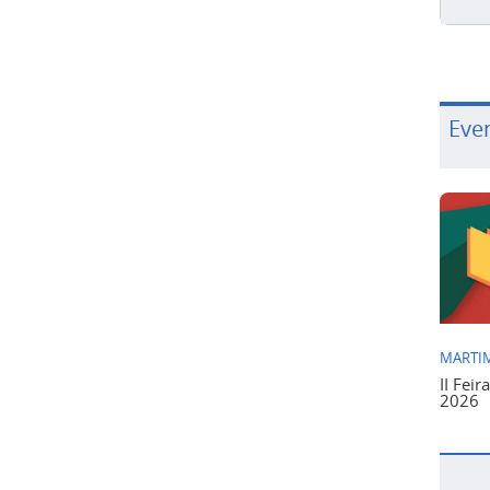
Eve
MARTIM
II Feir
2026