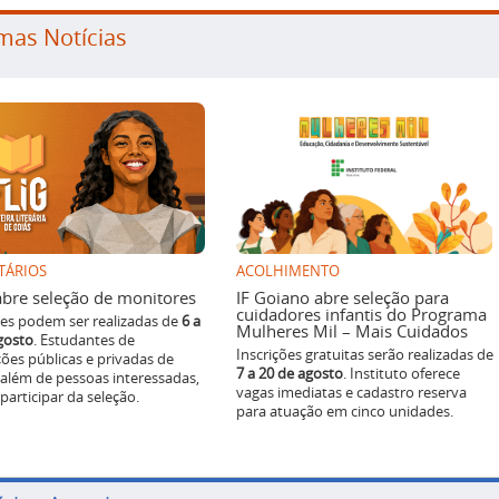
mas Notícias
TÁRIOS
ACOLHIMENTO
g abre seleção de monitores
IF Goiano abre seleção para
cuidadores infantis do Programa
ões podem ser realizadas de
6 a
Mulheres Mil – Mais Cuidados
gosto
. Estudantes de
Inscrições gratuitas serão realizadas de
ições públicas e privadas de
7 a 20 de agosto
. Instituto oferece
 além de pessoas interessadas,
vagas imediatas e cadastro reserva
articipar da seleção.
para atuação em cinco unidades.