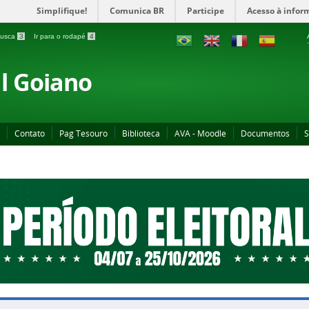
Simplifique!
Comunica BR
Participe
Acesso à infor
 busca
3
Ir para o rodapé
4
al Goiano
Contato
Pag Tesouro
Biblioteca
AVA - Moodle
Documentos
S