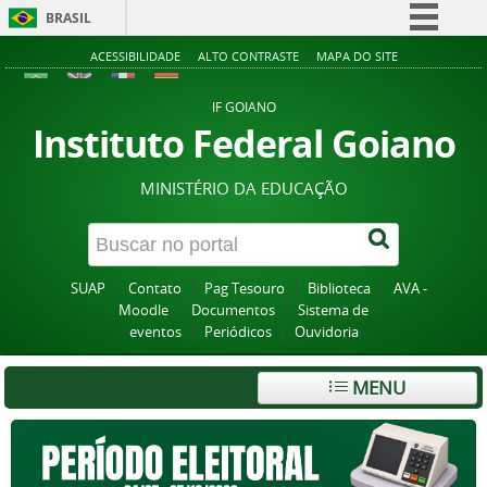
BRASIL
Simplifique!
ACESSIBILIDADE
ALTO CONTRASTE
MAPA DO SITE
Comunica BR
IF GOIANO
Participe
Instituto Federal Goiano
Acesso à informação
MINISTÉRIO DA EDUCAÇÃO
Legislação
Canais
SUAP
Contato
Pag Tesouro
Biblioteca
AVA -
Moodle
Documentos
Sistema de
eventos
Periódicos
Ouvidoria
MENU