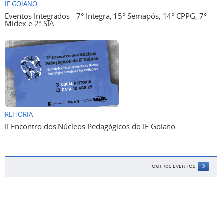
IF GOIANO
Eventos Integrados - 7° Integra, 15° Semapós, 14° CPPG, 7°
Midex e 2ª SIA
REITORIA
II Encontro dos Núcleos Pedagógicos do IF Goiano
OUTROS EVENTOS