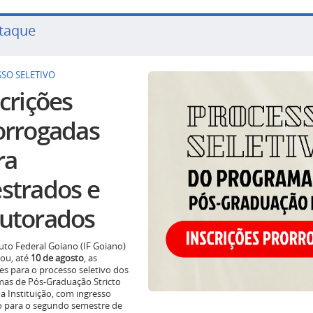
taque
SO SELETIVO
crições
orrogadas
ra
strados e
utorados
tuto Federal Goiano (IF Goiano)
ou, até
10 de agosto
, as
ões para o processo seletivo dos
as de Pós-Graduação Stricto
a Instituição, com ingresso
o para o segundo semestre de