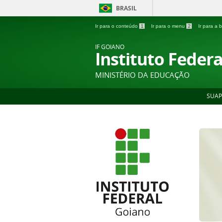
BRASIL
Ir para o conteúdo
1
Ir para o menu
2
Ir para a
IF GOIANO
Instituto Feder
MINISTÉRIO DA EDUCAÇÃO
SUAP