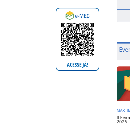
Eve
MARTIM
II Feir
2026