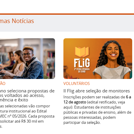
mas Notícias
SÃO
VOLUNTÁRIOS
ano seleciona propostas de
II Flig abre seleção de monitores
os voltados ao acesso,
Inscrições podem ser realizadas de
6 a
ência e êxito
12 de agosto
(edital retificado, veja
ivas selecionadas vão compor
aqui). Estudantes de instituições
tura institucional ao Edital
públicas e privadas de ensino, além de
EC nº 05/2026. Cada proposta
pessoas interessadas, podem
solicitar até R$ 30 mil em
participar da seleção.
s.