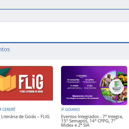
ntos
 CERERÊ
IF GOIANO
a Literária de Goiás – FLIG
Eventos Integrados - 7° Integra,
15° Semapós, 14° CPPG, 7°
Midex e 2ª SIA