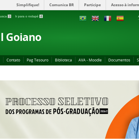
Simplifique!
Comunica BR
Participe
Acesso à infor
 busca
3
Ir para o rodapé
4
al Goiano
Contato
Pag Tesouro
Biblioteca
AVA - Moodle
Documentos
S